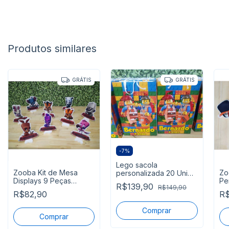
Produtos similares
GRÁTIS
GRÁTIS
-
7
%
Lego sacola
Zooba Kit de Mesa
Zo
personalizada 20 Unid
Displays 9 Peças
Pe
Tam 20x13,5x5,5 cm
R$139,90
R$149,90
Pronta Entrega Mod 2
En
pronta entrega
R$82,90
R$
Comprar