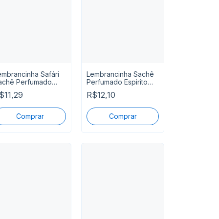
embrancinha Safári
Lembrancinha Sachê
achê Perfumado
Perfumado Espirito
erde Musgo
Santo
$11,29
R$12,10