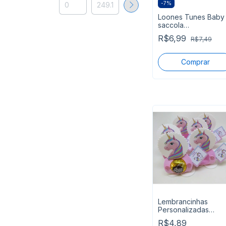
-
7
%
Loones Tunes Baby
saccola
personalizada Tam
R$6,99
R$7,49
20x13,5x5,5 cm
segue pronta
Lembrancinhas
Personalizadas
Unicórnio
R$4,89