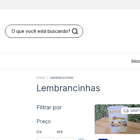
Iníc
Início
/
Lembrancinhas
Lembrancinhas
Filtrar por
GRÁT
Preço
De
Até