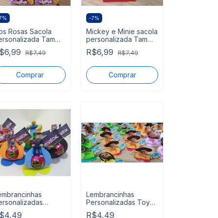
7
%
-
7
%
os Rosas Sacola
Mickey e Minie sacola
ersonalizada Tam
personalizada Tam
0x13,5x5,5 cm
20x13,5x5,5 cm
$6,99
R$6,99
R$7,49
R$7,49
egue pronta
segue pronta
embrancinhas
Lembrancinhas
ersonalizadas
Personalizadas Toy
oblox
Story
$4,49
R$4,49