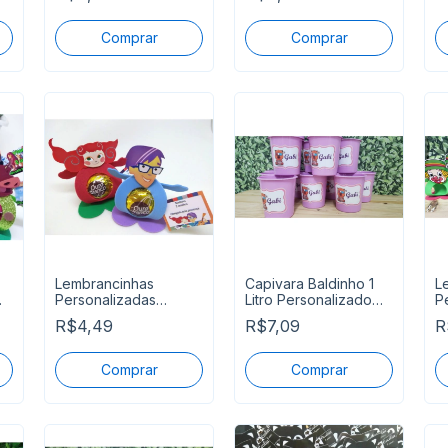
Lembrancinhas
Capivara Baldinho 1
L
Personalizadas
Litro Personalizado
P
Palavra Cantada
Pronta Entrega
P
R$4,49
R$7,09
R