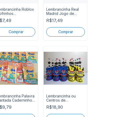
embrancinha Roblox
Lembrancinha Real
ofrinhos
Madrid Jogo de
ersonalizados
Botão Personalizado
$7,49
R$17,49
embrancinha Palavra
Lembrancinha ou
antada Caderninho
Centros de
ra Colorir
Mesatransformers
$9,79
R$18,90