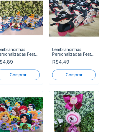
embrancinhas
Lembrancinhas
ersonalizadas Festa
Personalizadas Festa
inderela
Pirata
$4,89
R$4,49