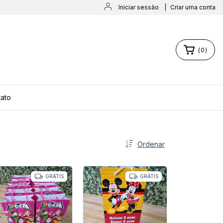
Iniciar sessão
|
Criar uma conta
(
0
)
ato
Ordenar
GRÁTIS
GRÁTIS