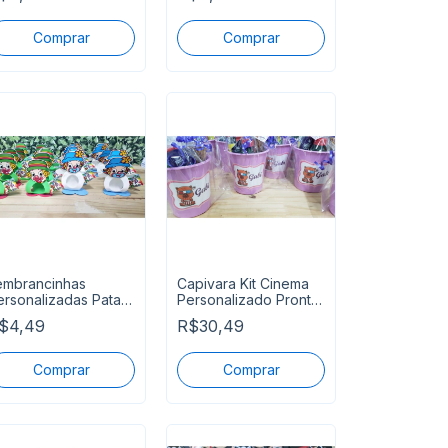
embrancinhas
Capivara Kit Cinema
ersonalizadas Patati
Personalizado Pronta
atata
Entrega
$4,49
R$30,49