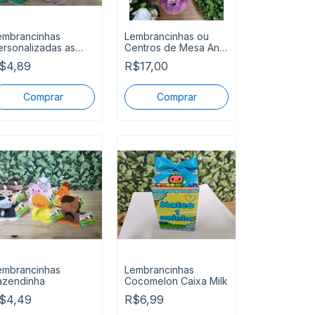
embrancinhas
Lembrancinhas ou
ersonalizadas as
Centros de Mesa Ana
rincesas
Castela
$4,89
R$17,00
embrancinhas
Lembrancinhas
azendinha
Cocomelon Caixa Milk
$4,49
R$6,99