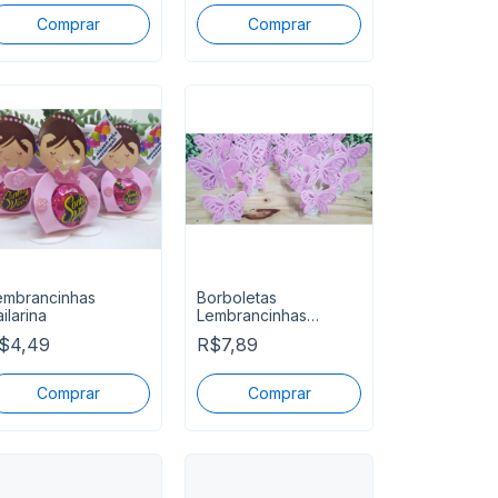
embrancinhas
Borboletas
ilarina
Lembrancinhas
Tubetes com Apliques
$4,49
R$7,89