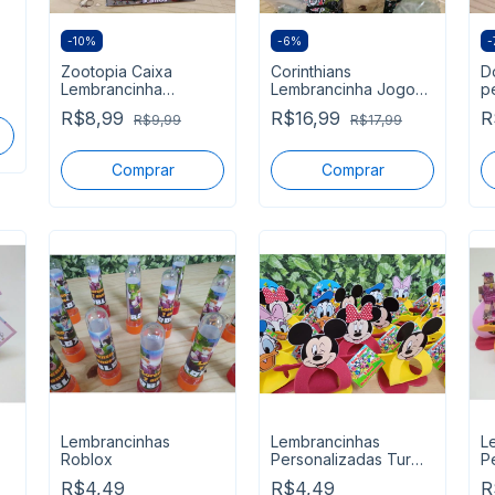
-
10
%
-
6
%
-
Zootopia Caixa
Corinthians
D
Lembrancinha
Lembrancinha Jogo
p
personalizada Tam
de Botão
2
R$8,99
R$16,99
R
R$9,99
R$17,99
14x14x8 cm segue
personalizado pronta
s
pronta
entrega
Lembrancinhas
Lembrancinhas
L
Roblox
Personalizadas Turma
P
do Mickey
R
R$4,49
R$4,49
R