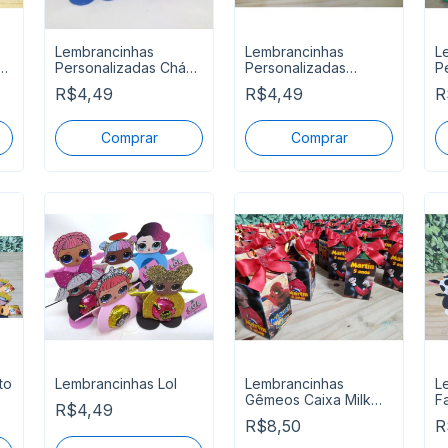
Lembrancinhas
Lembrancinhas
L
a
Personalizadas Chá
Personalizadas
P
Revelação
Bolofofos
P
R$4,49
R$4,49
R
to
Lembrancinhas Lol
Lembrancinhas
L
Gêmeos Caixa Milk
F
R$4,49
Personalizadas
R$8,50
R