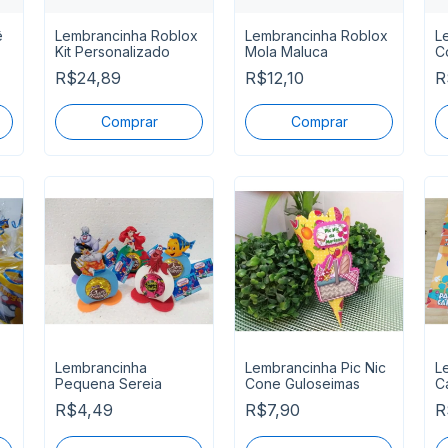
ê
Lembrancinha Roblox
Lembrancinha Roblox
L
Kit Personalizado
Mola Maluca
C
P
R$24,89
R$12,10
R
Lembrancinha
Lembrancinha Pic Nic
L
Pequena Sereia
Cone Guloseimas
C
pa
R$4,49
R$7,90
R