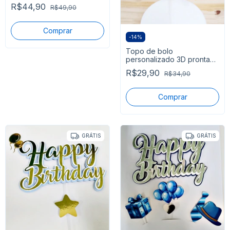
adereços pronta entrega
R$44,90
R$49,90
-
14
%
Topo de bolo
personalizado 3D pronta
entrega
R$29,90
R$34,90
GRÁTIS
GRÁTIS