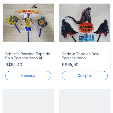
Cristiano Ronaldo Topo de
Godzilla Topo de Bolo
Bolo Personalizado Al
Personalizado
Nassr
R$65,40
R$65,90