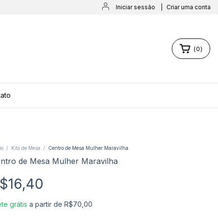
Iniciar sessão
|
Criar uma conta
(
0
)
ato
io
/
Kits de Mesa
/
Centro de Mesa Mulher Maravilha
ntro de Mesa Mulher Maravilha
$16,40
te grátis
a partir de
R$70,00