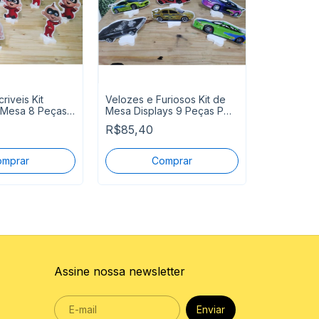
riveis Kit
Velozes e Furiosos Kit de
 Mesa 8 Peças
Mesa Displays 9 Peças P
Ursinhos C
Entrega
R$85,40
Displays 
Pronta Ent
R$85,40
Assine nossa newsletter