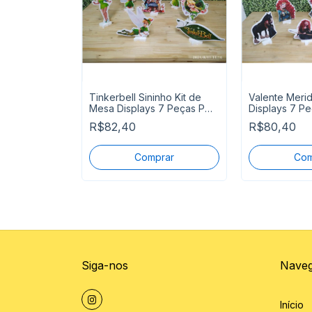
ots Kit de
Tinkerbell Sininho Kit de
Valente Merid
 8 Peças
Mesa Displays 7 Peças P
Displays 7 Pe
Entrega
Entrega
R$82,40
R$80,40
Siga-nos
Nave
Início