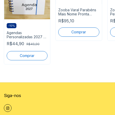
Zooba Varal Parabéns
Zo
Mais Nome Pronta
Pe
Entrega
En
R$95,10
R$
-
10
%
Agendas
Personalizadas 2027 -
Pedido mínimo 15
R$44,90
R$49,90
unidades - Prazo 10
dias
Comprar
Siga-nos