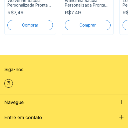
Wolverine Sacola
Wandinha Sacola
Zo
Personalizada Pronta
Personalizada Pronta
Pe
Entrega
Entrega
En
R$7,49
R$7,49
R$
Siga-nos
Navegue
Entre em contato