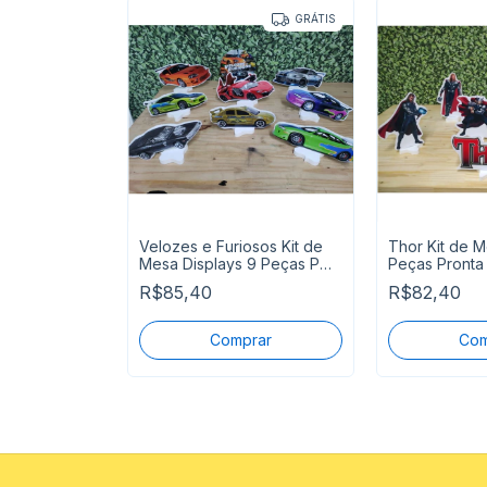
GRÁTIS
GRÁTIS
hosos Kit
Velozes e Furiosos Kit de
Thor Kit de M
esa 9 Peças
Mesa Displays 9 Peças P
Peças Pronta
Entrega
R$85,40
R$82,40