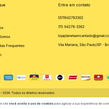
gue
Entre em contato
5511942783362
(11) 94278-3362
os
lojaplanetaencantado@gmail.c
Somos
Vila Mariana, São Paulo/SP - Bra
tas Frequentes
o
- 2026. Todos os direitos reservados.
e site
você aceita o uso de cookies
para agilizar a sua experiência de com