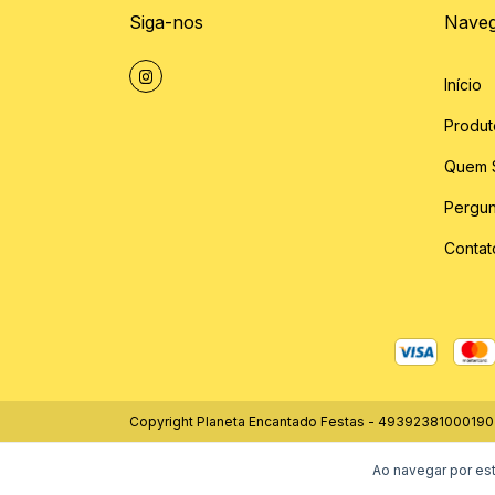
Siga-nos
Nave
Início
Produt
Quem 
Pergun
Contat
Copyright Planeta Encantado Festas - 49392381000190 
Ao navegar por est