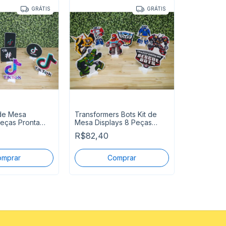
GRÁTIS
GRÁTIS
 de Mesa
Transformers Bots Kit de
Peças Pronta
Mesa Displays 8 Peças
Transforme
Pronta Entreg
R$82,40
Displays 9
R$82,40