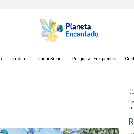
io
Produtos
Quem Somos
Perguntas Frequentes
Cont
Iníc
Lem
Ce
Le
R