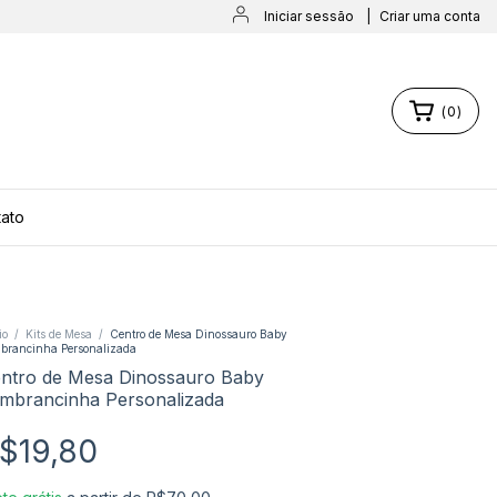
Iniciar sessão
|
Criar uma conta
(
0
)
ato
io
/
Kits de Mesa
/
Centro de Mesa Dinossauro Baby
brancinha Personalizada
ntro de Mesa Dinossauro Baby
mbrancinha Personalizada
$19,80