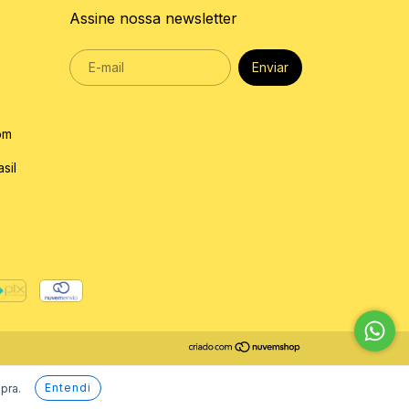
Assine nossa newsletter
om
sil
Entendi
pra.