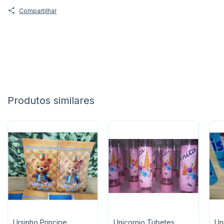
Compartilhar
Produtos similares
Ursinho Principe
Unicornio Tubetes
Un