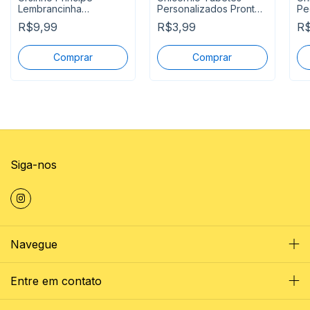
Lembrancinha
Personalizados Pronta
Pe
Caderninho para Colorir
Entrega
Pe
R$9,99
R$3,99
R$
En
Siga-nos
Navegue
Entre em contato