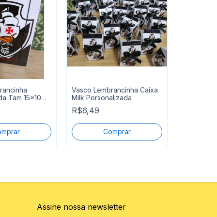
rancinha
Vasco Lembrancinha Caixa
da Tam 15x10
Milk Personalizada
Zooba Lem
ntrega
R$6,49
Milk Perso
R$6,49
Assine nossa newsletter