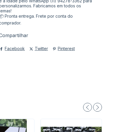
e a idade pelo WhatsApp (11) 94278-3362 para
personalizarmos. Fabricamos em todos os
temas!
📦 Pronta entrega. Frete por conta do
comprador.
Compartilhar
Facebook
Twitter
Pinterest