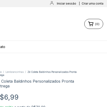
Iniciar sessão
|
Criar uma conta
(
0
)
ato
io
/
Lembrancinhas
/
Zé Coleta Baldinhos Personalizados Pronta
rega
 Coleta Baldinhos Personalizados Pronta
trega
$6,99