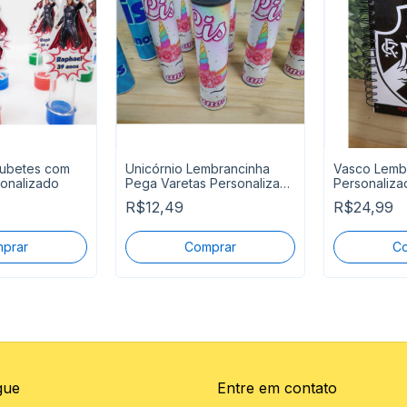
Tubetes com
Unicórnio Lembrancinha
Vasco Lemb
sonalizado
Pega Varetas Personalizada
Personaliza
P Entrega
cm Pronta E
R$12,49
R$24,99
gue
Entre em contato