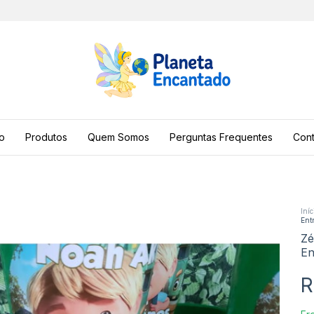
io
Produtos
Quem Somos
Perguntas Frequentes
Cont
Iníc
Ent
Zé
En
R