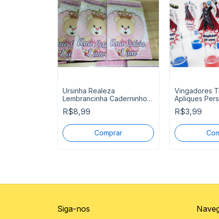
tes
Ursinha Realeza
Vingadores 
 Pronta
Lembrancinha Caderninho
Apliques Per
Personalizado
R$8,99
R$3,99
Siga-nos
Nave